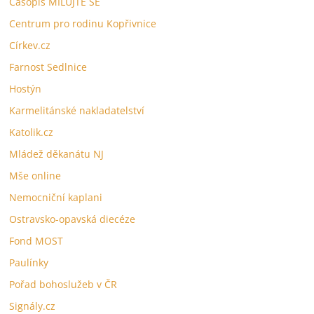
Časopis MILUJTE SE
Centrum pro rodinu Kopřivnice
Církev.cz
Farnost Sedlnice
Hostýn
Karmelitánské nakladatelství
Katolik.cz
Mlá
dež děkanátu NJ
Mše online
Nemocniční kaplani
Ostravsko-opavská diecéze
Fond MOST
Paulínky
Pořad bohoslužeb v ČR
Signály.cz