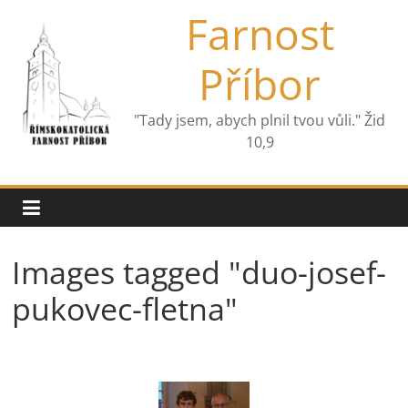
Přeskočit
Farnost
na
obsah
Příbor
"Tady jsem, abych plnil tvou vůli." Žid
10,9
Images tagged "duo-josef-
pukovec-fletna"